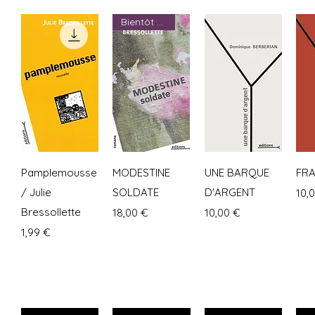
Bientôt disponible
Aperçu rapide
Aperçu rapide
Aperçu rapide
Ap
Pamplemousse
MODESTINE
UNE BARQUE
FR
/ Julie
SOLDATE
D'ARGENT
Prix
10,
Bressollette
Prix
Prix
18,00 €
10,00 €
Prix
1,99 €