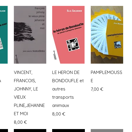
ide
Aperçu rapide
Aperçu rapide
Aperçu rapide
VINCENT,
LE HERON DE
PAMPLEMOUSS
A
FRANCOIS,
BONDOUFLE et
E
JOHNNY, LE
autres
Prix
7,00 €
VIEUX
transports
PLINE,JEHANNE
animaux
ET MOI
Prix
8,00 €
Prix
8,00 €