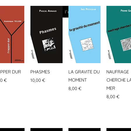
Retour à l'accueil
erçu rapide
Aperçu rapide
Aperçu rapide
Aperçu rap
APPER DUR
PHASMES
LA GRAVITE DU
NAUFRAGE
Prix
MOMENT
CHERCHE L
00 €
10,00 €
Prix
MER
8,00 €
Prix
8,00 €