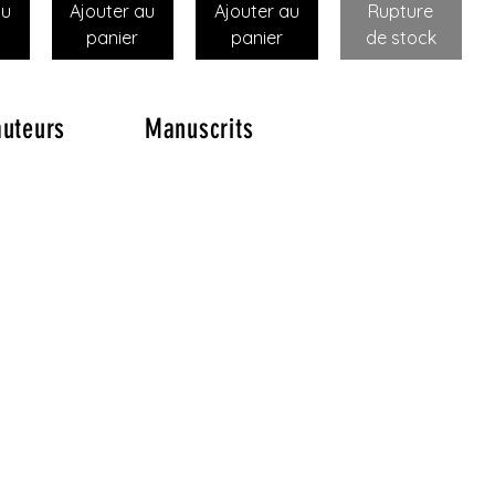
au
Ajouter au
Ajouter au
Rupture
panier
panier
de stock
auteurs
Manuscrits